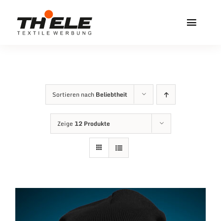
Zum
Inhalt
Toggl
springen
Navig
Home
Service & Info
Sortieren nach
Beliebtheit
Produkte
Zeige
12 Produkte
Vereinshops
Miners Freiberg
Kontakt