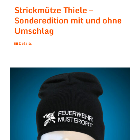
Strickmütze Thiele –
Sonderedition mit und ohne
Umschlag
Details