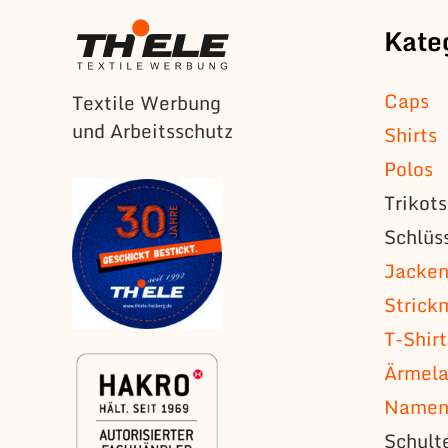
Kate
Caps
Textile Werbung
und Arbeitsschutz
Shirts
Polos
Trikot
Schlüs
Jacke
Strick
T-Shirt
Ärmela
Namens
Schult