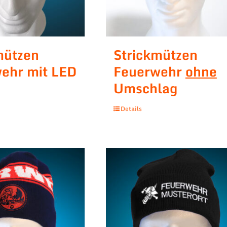
mützen
Strickmützen
ehr mit LED
Feuerwehr
ohne
Umschlag
Details