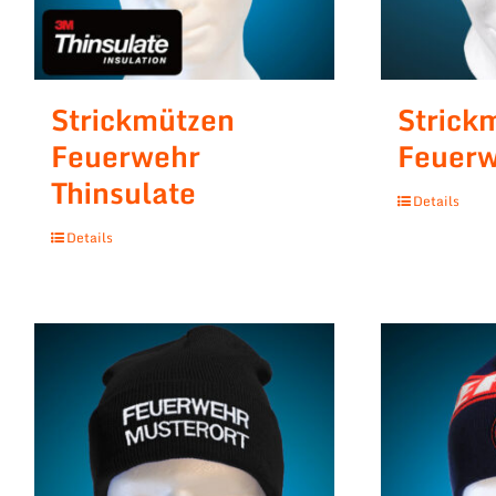
Strickmützen
Strick
Feuerwehr
Feuerw
Thinsulate
Details
Details