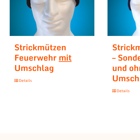
Strickmützen
Strick
Feuerwehr
mit
– Sonde
Umschlag
und oh
Umsch
Details
Details