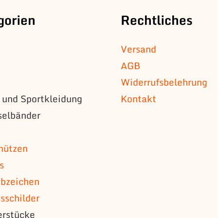
gorien
Rechtliches
Versand
AGB
Widerrufsbelehrung
s und Sportkleidung
Kontakt
selbänder
n
mützen
s
bzeichen
schilder
erstücke