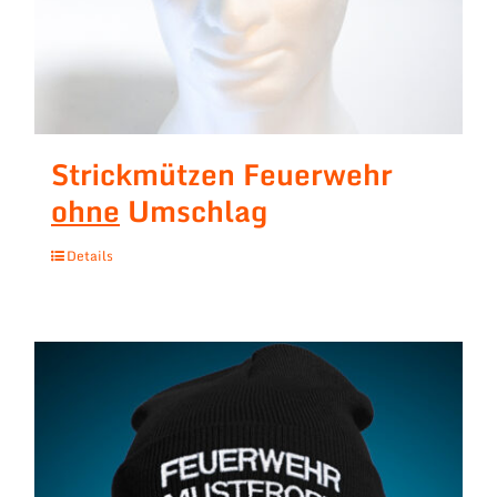
Strickmützen Feuerwehr
ohne
Umschlag
Details