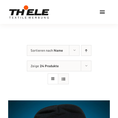
Zum
Inhalt
Toggl
springen
Navig
Home
Service & Info
Sortieren nach
Name
Produkte
Zeige
24 Produkte
Vereinshops
Miners Freiberg
Kontakt