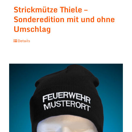
Strickmütze Thiele –
Sonderedition mit und ohne
Umschlag
Details