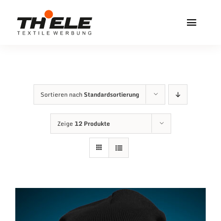
Zum
Inhalt
Toggl
springen
Navig
Home
Service & Info
Sortieren nach
Standardsortierung
Produkte
Zeige
12 Produkte
Vereinshops
Miners Freiberg
Kontakt