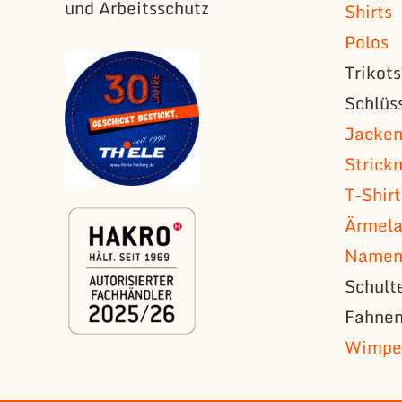
und Arbeitsschutz
Shirts
Polos
Trikot
Schlüs
Jacke
Strick
T-Shirt
Ärmela
Namens
Schult
Fahne
Wimpe