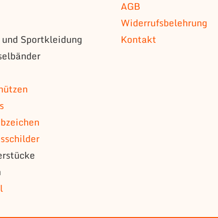
AGB
Widerrufsbelehrung
s und Sportkleidung
Kontakt
selbänder
n
mützen
s
bzeichen
schilder
erstücke
n
l