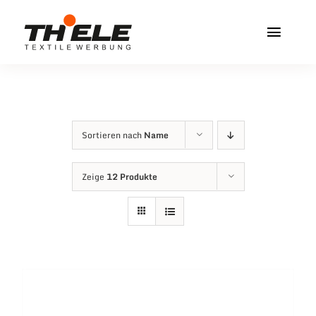
Zum
Inhalt
Toggl
springen
Navig
Home
Service & Info
Sortieren nach
Name
Produkte
Zeige
12 Produkte
Vereinshops
Miners Freiberg
Kontakt