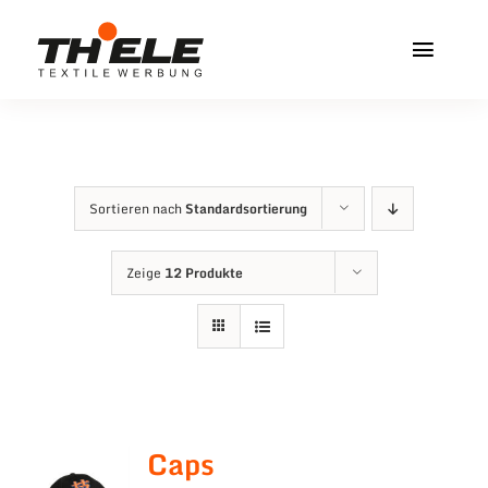
Zum
Inhalt
Toggl
springen
Navig
Home
Service & Info
Sortieren nach
Standardsortierung
Produkte
Zeige
12 Produkte
Vereinshops
Miners Freiberg
Kontakt
Caps