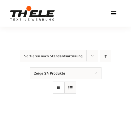
Zum
Inhalt
Toggl
springen
Navig
Home
Service & Info
Sortieren nach
Standardsortierung
Produkte
Zeige
24 Produkte
Vereinshops
Miners Freiberg
Kontakt