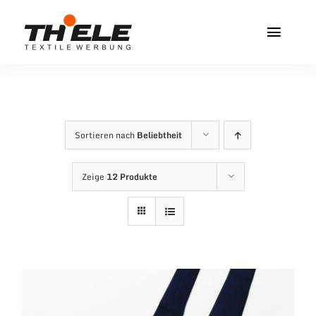
Zum
Inhalt
Toggl
springen
Navig
Home
Service & Info
Sortieren nach
Beliebtheit
Produkte
Zeige
12 Produkte
Vereinshops
Miners Freiberg
Kontakt