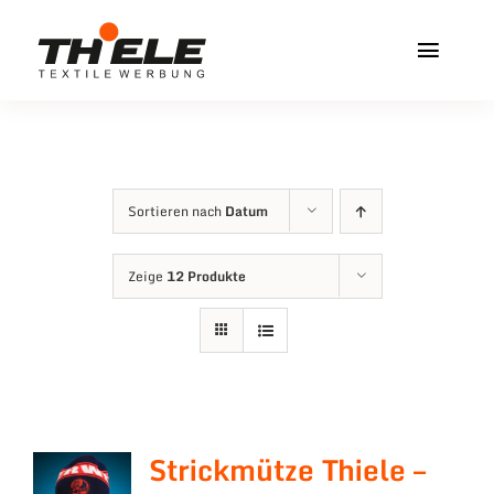
Zum
Inhalt
Toggl
springen
Navig
Home
Service & Info
Sortieren nach
Datum
Produkte
Zeige
12 Produkte
Vereinshops
Miners Freiberg
Kontakt
Strickmütze Thiele –