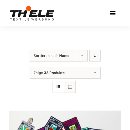
Zum
Inhalt
Toggl
springen
Navig
Home
Service & Info
Sortieren nach
Name
Produkte
Zeige
36 Produkte
Vereinshops
Miners Freiberg
Kontakt