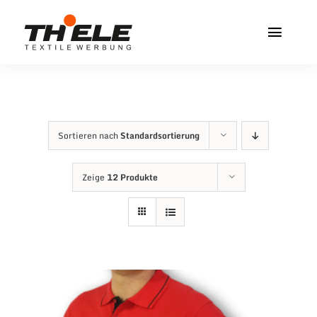
Zum
Inhalt
Toggl
springen
Navig
Home
Service & Info
Sortieren nach
Standardsortierung
Produkte
Zeige
12 Produkte
Vereinshops
Miners Freiberg
Kontakt