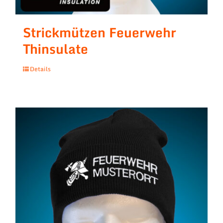
Strickmützen Feuerwehr
Thinsulate
Details