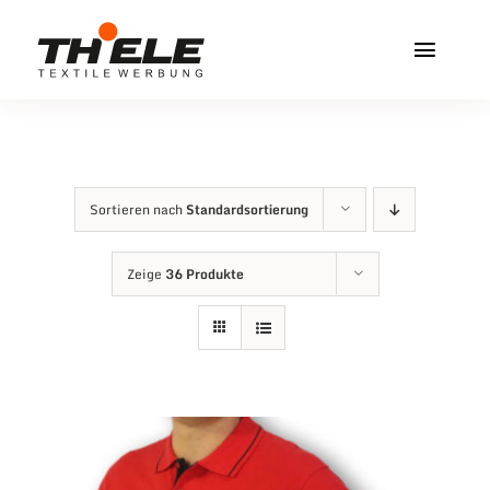
Zum
Inhalt
Toggl
springen
Navig
Home
Service & Info
Sortieren nach
Standardsortierung
Produkte
Zeige
36 Produkte
Vereinshops
Miners Freiberg
Kontakt