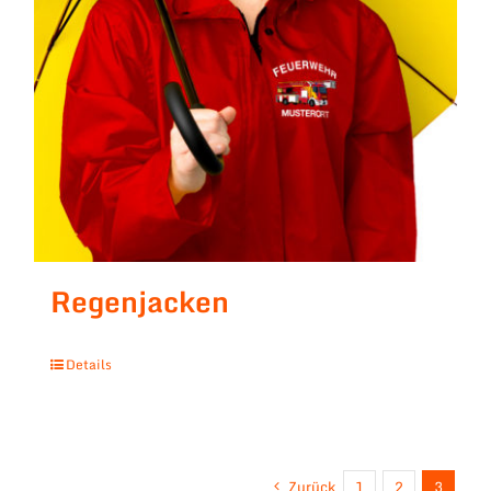
Regenjacken
Details
Zurück
1
2
3