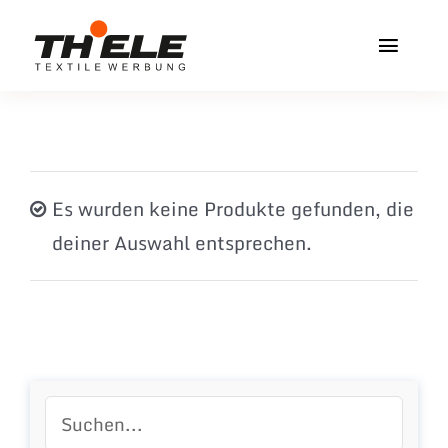
Zum
Inhalt
Toggl
springen
Navig
Home
Service & Info
Es wurden keine Produkte gefunden, die
Produkte
deiner Auswahl entsprechen.
Vereinshops
Miners Freiberg
Kontakt