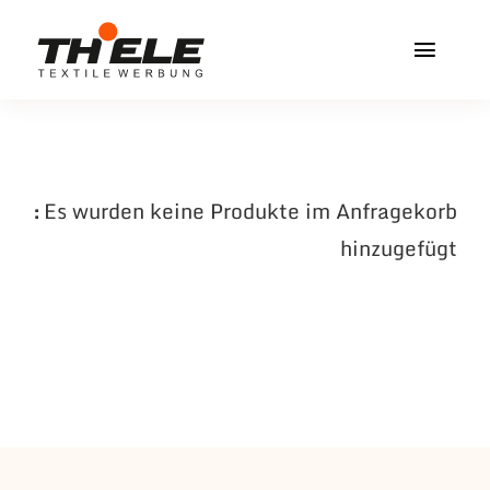
Zum
Inhalt
Toggl
springen
Navig
Home
Service & Info
Es wurden keine Produkte im Anfragekorb
hinzugefügt
Produkte
Vereinshops
Miners Freiberg
Kontakt