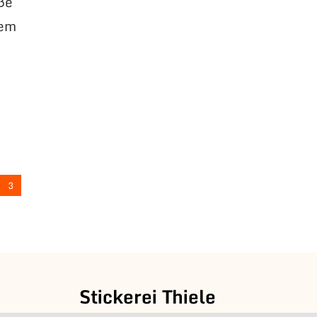
oße
rem
3
Stickerei Thiele