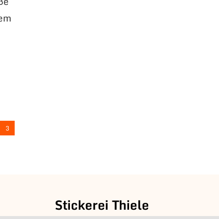
oße
rem
3
Stickerei Thiele