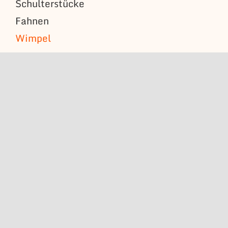
Schulterstücke
Fahnen
Wimpel
Stickerei
Thiele
Inhaber: Ralf Thiele
Halsbrücker Straße
35A
09599 Freiberg
fon +49 (0)3731
2010-0
fax +49 (0)3731