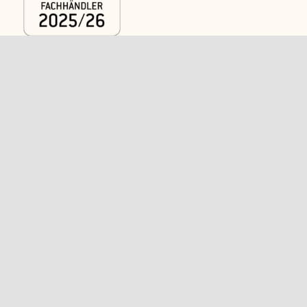
Kategorien
Rechtliches
Caps
Versand
Shirts
AGB
Polos
Widerrufsbelehrung
Trikots und
Kontakt
Sportkleidung
Schlüsselbänder
Jacken
Strickmützen