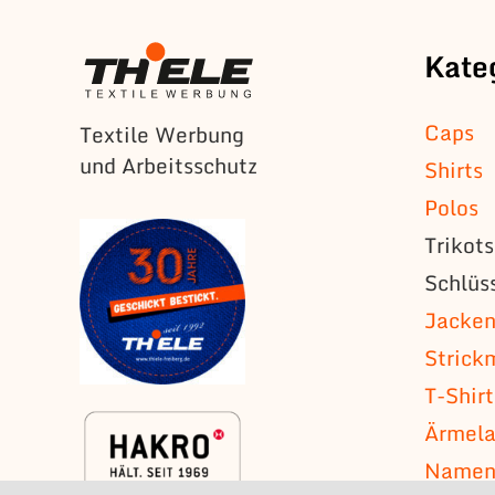
Kate
Caps
Textile Werbung
und Arbeitsschutz
Shirts
Polos
Trikot
Schlüs
Jacke
Strick
T-Shirt
Ärmela
Namens