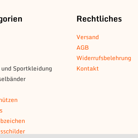
gorien
Rechtliches
Versand
AGB
Widerrufsbelehrung
s und Sportkleidung
Kontakt
selbänder
n
mützen
s
bzeichen
schilder