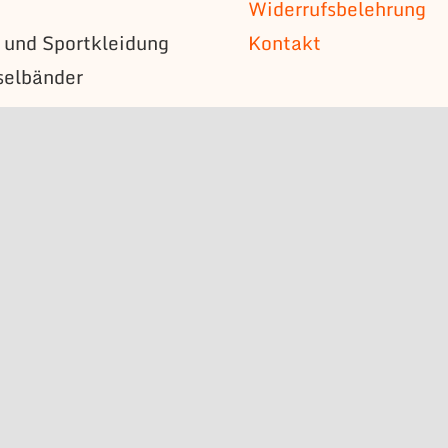
Widerrufsbelehrung
s und Sportkleidung
Kontakt
selbänder
n
mützen
s
bzeichen
schilder
erstücke
n
l