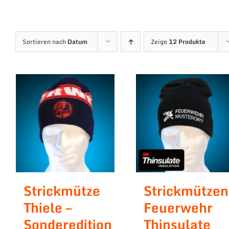
Sortieren nach
Datum
Zeige
12 Produkte
Strickmütze
Strickmützen
Thiele –
Feuerwehr
Sonderedition
Thinsulate