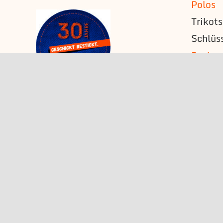
Polos
Trikot
Schlüs
Jacke
Strick
T-Shirt
Ärmela
Namens
Schult
Fahne
Wimpe