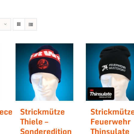
eece
Strickmütze
Strickmütz
Thiele –
Feuerwehr
Sonderedition
Thinsulate