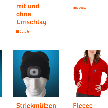
mit und
Details
ohne
Umschlag
Details
Strickmützen
Fleece