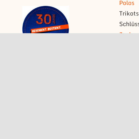
Polos
Trikot
Schlüs
Jacke
Strick
T-Shirt
Ärmela
Namens
Schult
Fahne
Wimpe