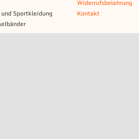
Widerrufsbelehrung
s und Sportkleidung
Kontakt
selbänder
n
mützen
s
bzeichen
schilder
erstücke
n
l