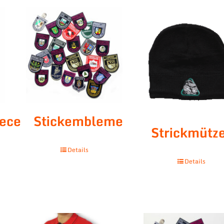
eece
Stickembleme
Strickmütz
Details
Details