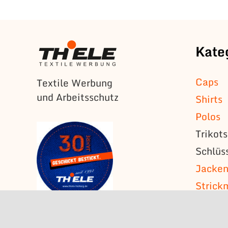
Kate
Caps
Textile Werbung
und Arbeitsschutz
Shirts
Polos
Trikot
Schlüs
Jacke
Strick
T-Shirt
Ärmela