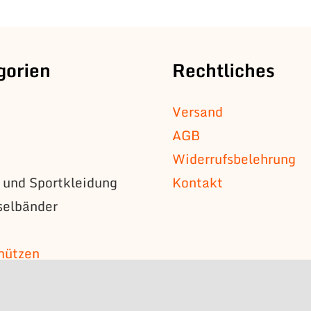
gorien
Rechtliches
Versand
AGB
Widerrufsbelehrung
s und Sportkleidung
Kontakt
selbänder
n
mützen
s
bzeichen