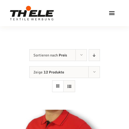
Zum
Inhalt
Toggl
springen
Navig
Home
Service & Info
Sortieren nach
Preis
Produkte
Zeige
12 Produkte
Vereinshops
Miners Freiberg
Kontakt