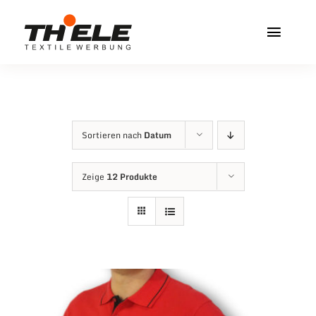
Zum
Inhalt
Toggl
springen
Navig
Home
Service & Info
Sortieren nach
Datum
Produkte
Zeige
12 Produkte
Vereinshops
Miners Freiberg
Kontakt