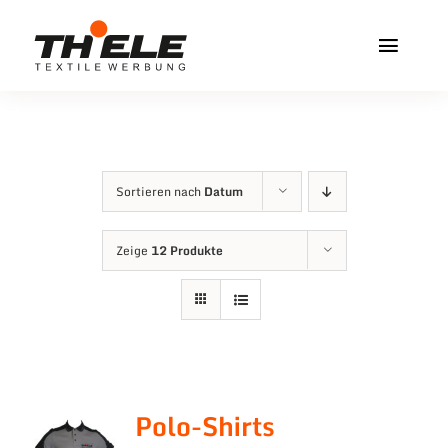
Zum
Inhalt
Toggl
springen
Navig
Home
Service & Info
Sortieren nach
Datum
Produkte
Zeige
12 Produkte
Vereinshops
Miners Freiberg
Kontakt
Polo-Shirts