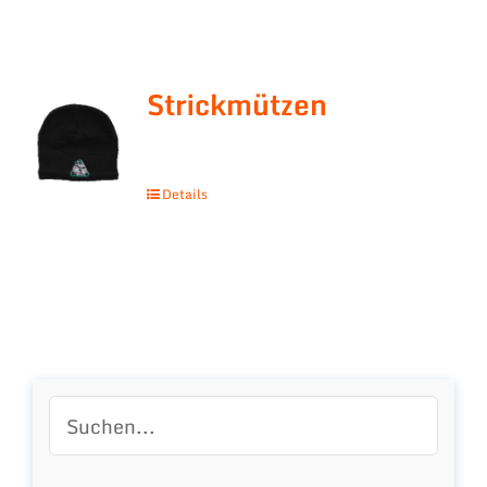
Strickmützen
Details