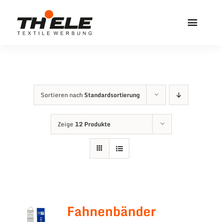
Zum
Inhalt
Toggl
springen
Navig
Home
Service & Info
Sortieren nach
Standardsortierung
Produkte
Zeige
12 Produkte
Vereinshops
Miners Freiberg
Kontakt
Fahnenbänder