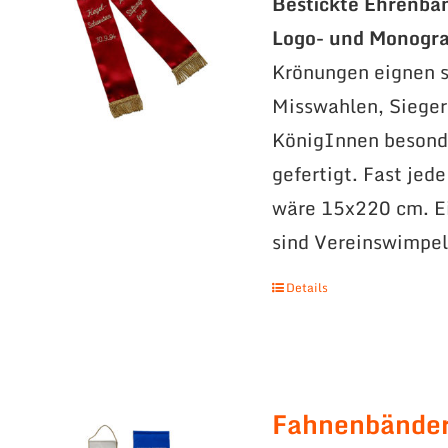
Bestickte Ehrenbä
Logo- und Monogr
Krönungen eignen s
Misswahlen, Sieger
KönigInnen besonde
gefertigt. Fast jed
wäre 15x220 cm. Ei
sind Vereinswimpel
Details
Fahnenbände