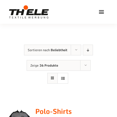
Zum
Inhalt
Toggl
springen
Navig
Home
Service & Info
Sortieren nach
Beliebtheit
Produkte
Zeige
36 Produkte
Vereinshops
Miners Freiberg
Kontakt
Polo-Shirts