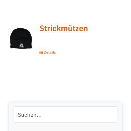
Strickmützen
Details