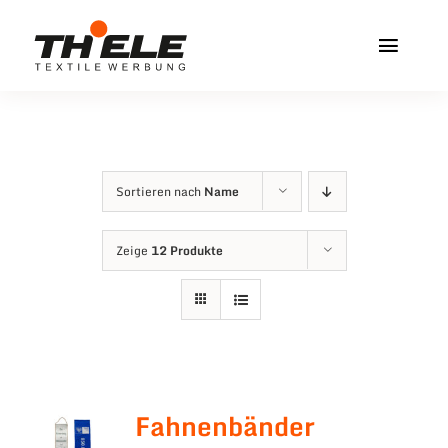
Zum
Inhalt
Toggl
springen
Navig
Home
Service & Info
Sortieren nach
Name
Produkte
Zeige
12 Produkte
Vereinshops
Miners Freiberg
Kontakt
Fahnenbänder