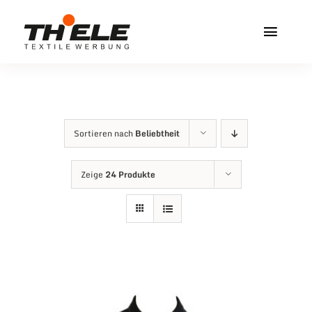
Zum
Inhalt
Toggl
springen
Navig
Home
Service & Info
Sortieren nach
Beliebtheit
Produkte
Zeige
24 Produkte
Vereinshops
Miners Freiberg
Kontakt