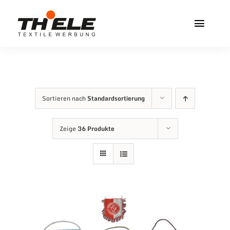
Zum
Inhalt
Toggl
springen
Navig
Home
Service & Info
Sortieren nach
Standardsortierung
Produkte
Zeige
36 Produkte
Vereinshops
Miners Freiberg
Kontakt