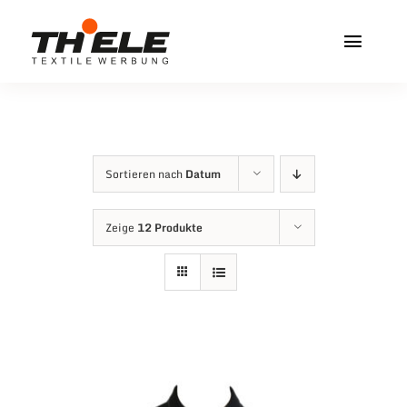
Zum
Inhalt
Toggl
springen
Navig
Home
Service & Info
Sortieren nach
Datum
Produkte
Zeige
12 Produkte
Vereinshops
Miners Freiberg
Kontakt