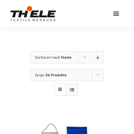
Zum
Inhalt
Toggl
springen
Navig
Home
Service & Info
Sortieren nach
Name
Produkte
Zeige
36 Produkte
Vereinshops
Miners Freiberg
Kontakt