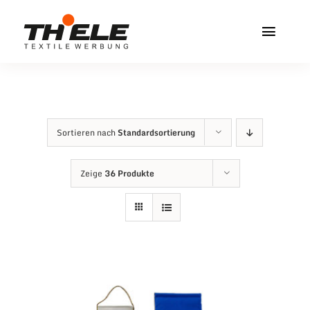
Zum
Inhalt
Toggl
springen
Navig
Home
Service & Info
Sortieren nach
Standardsortierung
Produkte
Zeige
36 Produkte
Vereinshops
Miners Freiberg
Kontakt