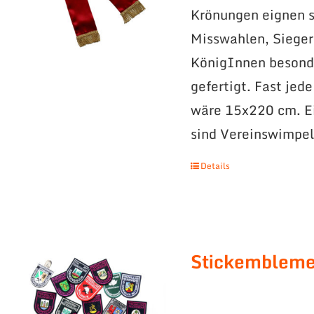
Krönungen eignen s
Misswahlen, Sieger
KönigInnen besonde
gefertigt. Fast jed
wäre 15x220 cm. Ei
sind Vereinswimpel
Details
Stickemblem