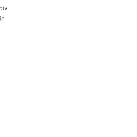
tiv
in
d