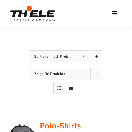
Zum
Inhalt
Toggl
springen
Navig
Home
Service & Info
Sortieren nach
Preis
Produkte
Zeige
36 Produkte
Vereinshops
Miners Freiberg
Kontakt
Polo-Shirts