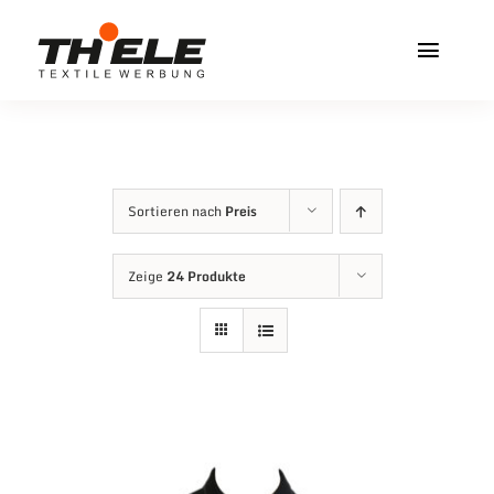
Zum
Inhalt
Toggl
springen
Navig
Home
Service & Info
Sortieren nach
Preis
Produkte
Zeige
24 Produkte
Vereinshops
Miners Freiberg
Kontakt