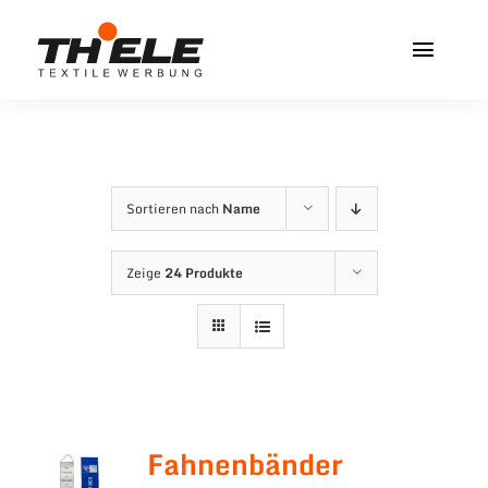
Zum
Inhalt
Toggl
springen
Navig
Home
Service & Info
Sortieren nach
Name
Produkte
Zeige
24 Produkte
Vereinshops
Miners Freiberg
Kontakt
Fahnenbänder