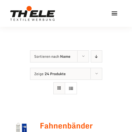
Zum
Inhalt
Toggl
springen
Navig
Home
Service & Info
Sortieren nach
Name
Produkte
Zeige
24 Produkte
Vereinshops
Miners Freiberg
Kontakt
Fahnenbänder