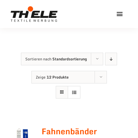
Zum
Inhalt
Toggl
springen
Navig
Home
Service & Info
Sortieren nach
Standardsortierung
Produkte
Zeige
12 Produkte
Vereinshops
Miners Freiberg
Kontakt
Fahnenbänder