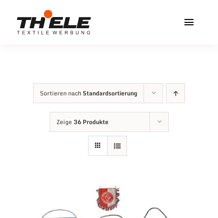
Zum
Inhalt
Toggl
springen
Navig
Home
Service & Info
Sortieren nach
Standardsortierung
Produkte
Zeige
36 Produkte
Vereinshops
Miners Freiberg
Kontakt