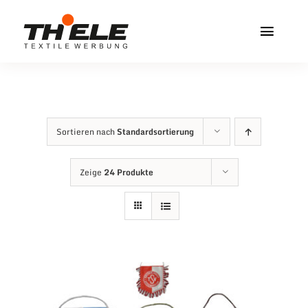
Zum
Inhalt
Toggl
springen
Navig
Home
Service & Info
Sortieren nach
Standardsortierung
Produkte
Zeige
24 Produkte
Vereinshops
Miners Freiberg
Kontakt