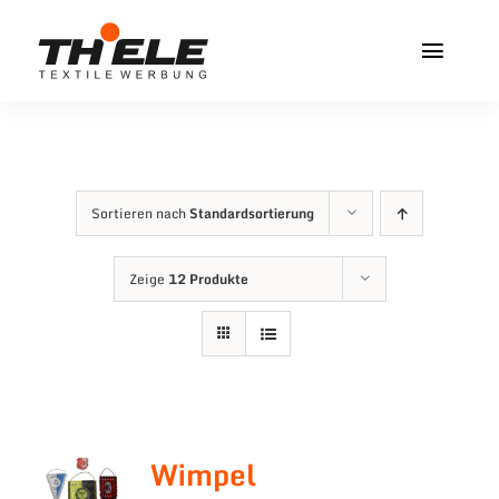
Zum
Inhalt
Toggl
springen
Navig
Home
Service & Info
Sortieren nach
Standardsortierung
Produkte
Zeige
12 Produkte
Vereinshops
Miners Freiberg
Kontakt
Wimpel