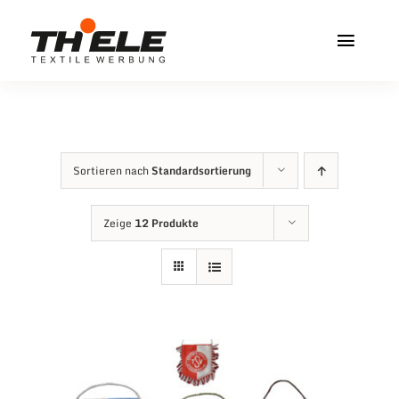
Zum
Inhalt
Toggl
springen
Navig
Home
Service & Info
Sortieren nach
Standardsortierung
Produkte
Zeige
12 Produkte
Vereinshops
Miners Freiberg
Kontakt