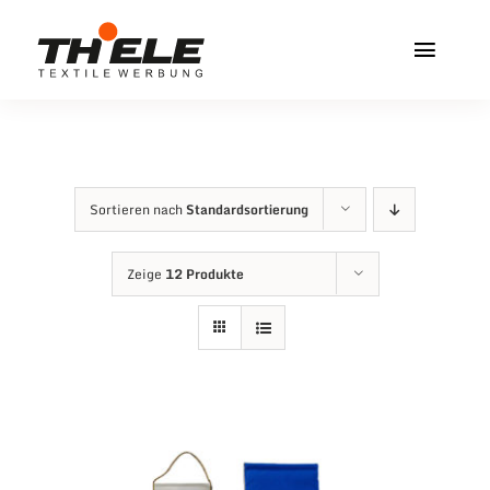
Zum
Inhalt
Toggl
springen
Navig
Home
Service & Info
Sortieren nach
Standardsortierung
Produkte
Zeige
12 Produkte
Vereinshops
Miners Freiberg
Kontakt