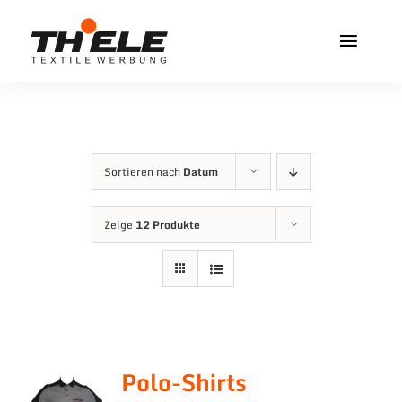
Zum
Inhalt
Toggl
springen
Navig
Home
Service & Info
Sortieren nach
Datum
Produkte
Zeige
12 Produkte
Vereinshops
Miners Freiberg
Kontakt
Polo-Shirts