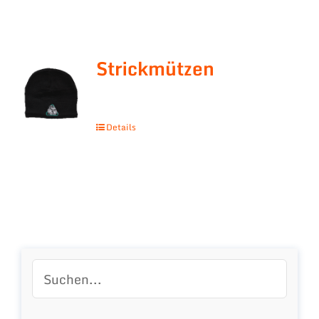
Strickmützen
Details