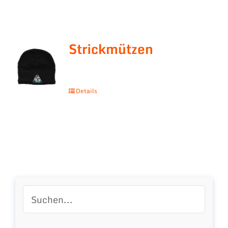
Strickmützen
Details