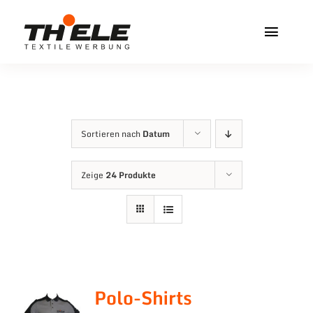
Zum
Inhalt
Toggl
springen
Navig
Home
Service & Info
Sortieren nach
Datum
Produkte
Zeige
24 Produkte
Vereinshops
Miners Freiberg
Kontakt
Polo-Shirts